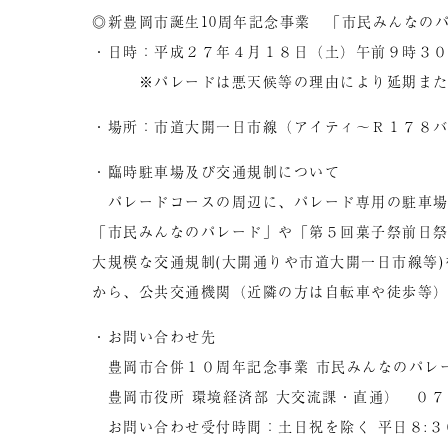
◎新豊岡市誕生10周年記念事業 「市民みんなの
・日時：平成２７年４月１８日（土）午前９時３
※パレードは悪天候等の理由により延期または
・場所：市道大開一日市線（アイティ～Ｒ１７８
・臨時駐車場及び交通規制について
パレードコースの周辺に、パレード専用の駐車場
「市民みんなのパレード」や「第５回菓子祭前日
大規模な交通規制(大開通りや市道大開一日市線等
から、公共交通機関（近隣の方は自転車や徒歩等
・お問い合わせ先
豊岡市合併１０周年記念事業 市民みんなのパレ
豊岡市役所 環境経済部 大交流課・直通） ０７
お問い合わせ受付時間：土日祝を除く 平日８:３