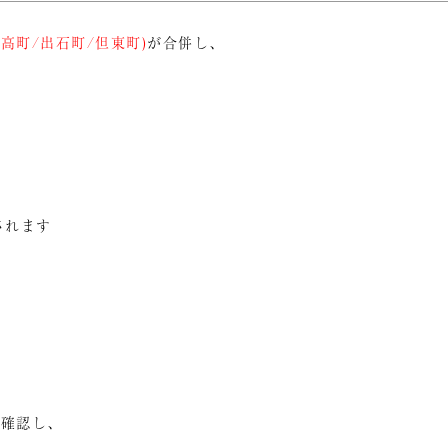
高町/出石町/但東町)
が合併し、
されます
再確認し、