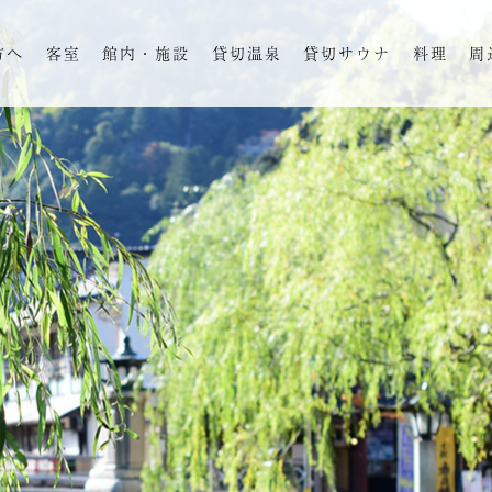
方へ
客室
館内・施設
貸切温泉
貸切サウナ
料理
周