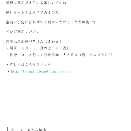
気軽に利用できるのも嬉しいですね
運行ルートも２タイプあるので、
宿泊の予定に合わせてご利用いただくことが可能です
ぜひご利用ください
◎夢但馬周遊バス「たじまわる」
・期間：４月～１１月の土・日・祝日
・料金：コース毎に１日乗車券 大人５００円 小人２５０円
・詳しくはこちらクリック
→
http://tajima-tabi.net/tajimawaru/
キーワードから検索