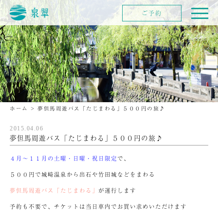
ご予約
ホーム
>
夢但馬周遊バス「たじまわる」５００円の旅♪
2015.04.06
夢但馬周遊バス「たじまわる」５００円の旅♪
４月～１１月の土曜・日曜・祝日限定
で、
５００円で城崎温泉から出石や竹田城などをまわる
夢但馬周遊バス「たじまわる」
が運行します
予約も不要で、チケットは当日車内でお買い求めいただけます