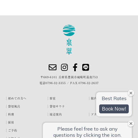
〒669-6101 兵庫県豊岡市城崎町湯島753
電話
0796-32-3355
/
FAX.0796-32-2637
初めての方へ
客室
館内・施設
貸切風呂
貸切サウナ
料理
周辺案内
アクセス
採用
ご予約
宿泊約款
プライバシーポリシー