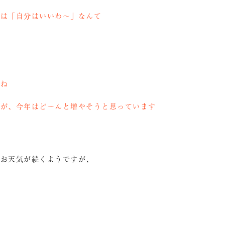
性は「自分はいいわ～」なんて
よね
すが、今年はど～んと増やそうと思っています
なお天気が続くようですが、