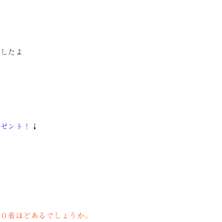
ましたよ
レゼント！
↓
００着ほどあるでしょうか。