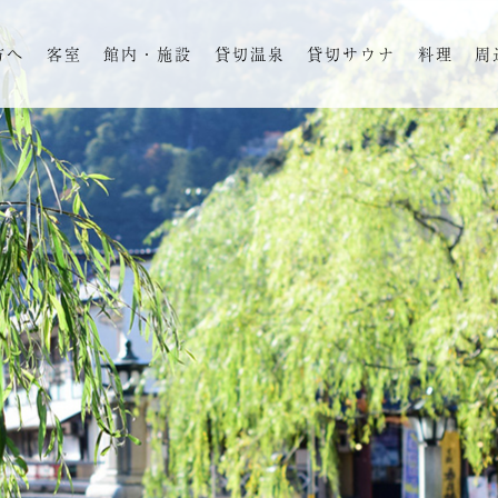
方へ
客室
館内・施設
貸切温泉
貸切サウナ
料理
周