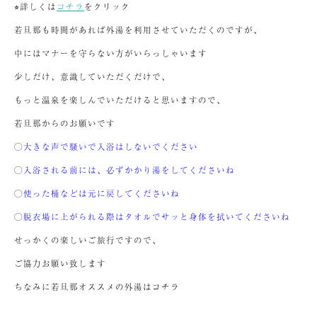
⭐︎詳しくは
コチラ
をクリック
若旦那も時間があれば外湯を利用させていただくのですが、
中にはマナーを守らない方がいらっしゃいます
少しだけ、意識していただくだけで、
もっと温泉を楽しんでいただけると思いますので、
若旦那からのお願いです
◯
大きな声で騒いで入浴はしないでください
◯
入浴される前には、必ずかかり湯をしてくださいね
◯
使った桶などは元に戻してくださいね
◯
脱衣場に上がられる際はタオルでサッと身体を拭いてくださいね
せっかくの楽しいご旅行ですので、
ご協力お願い致します
ちなみに若旦那オススメの外湯はコチラ