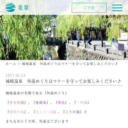
ご予約
ホーム
>
城崎温泉 外湯めぐりはマナーを守ってお楽しみください♪
2015.02.24
城崎温泉 外湯めぐりはマナーを守ってお楽しみください♪
城崎温泉の名物である『外湯めぐり』
『
さとの湯
』、『
地蔵湯
』、『
柳湯
』、『
一の湯
』
『
御所の湯
』、『
まんだら湯
』、『
こうの湯
』と
まちなかに７カ所、外湯はございます