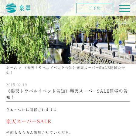
ご予約
ホーム
>
《楽天トラベルイベント告知》楽天スーパーSALE開催の告
知！
2015.02.19
《楽天トラベルイベント告知》楽天スーパーSALE開催の告
知！
さぁ～ついに開催されますよ
楽天スーパーSALE
当館ももちろん参加させていただき、