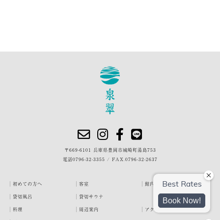
〒669-6101 兵庫県豊岡市城崎町湯島753
電話
0796-32-3355
/
FAX.0796-32-2637
初めての方へ
客室
館内・施設
貸切風呂
貸切サウナ
料理
周辺案内
アクセス