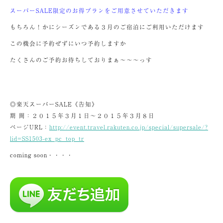
スーパーSALE限定のお得プランをご用意させていただきます
もちろん！かにシーズンである３月のご宿泊にご利用いただけます
この機会に予約ぜずにいつ予約しますか
たくさんのご予約お待ちしておりまぁ～～～っす
◎楽天スーパーSALE《告知》
期 間：２０１５年３月１日～２０１５年３月８日
ページURL：
http://event.travel.rakuten.co.jp/special/supersale/?
lid=SS1503-ex_pc_top_tr
coming soon・・・・