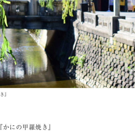
き』
『かにの甲羅焼き』