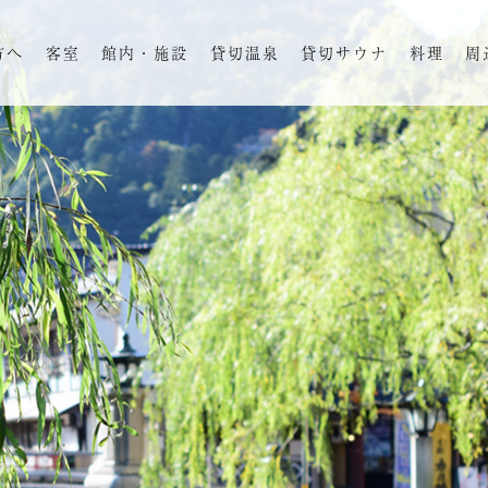
方へ
客室
館内・施設
貸切温泉
貸切サウナ
料理
周