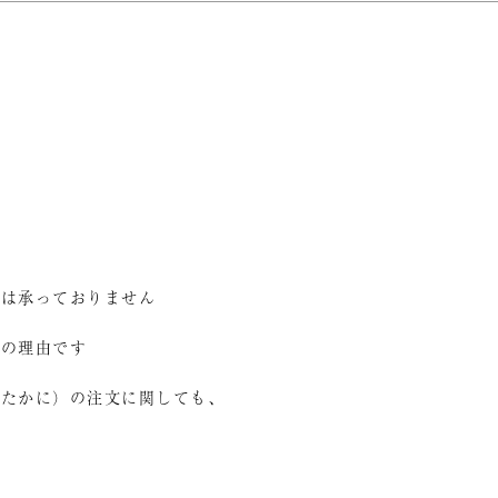
、
意は承っておりません
番の理由です
れたかに）の注文に関しても、
。