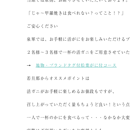
「じゃ～甲羅焼きは食べれない？ってこと！？」
ご安心ください
泉翠では、お手軽に活がにをお楽しみいただける
２名様～３名様で一杯の活ガニをご用意させてい
→
地物・ブランドタグ付松葉がに付コース
若旦那からオススメポイントは
活ガニがお手軽に楽しめるお値段もですが、
召し上がっていただく量もちょうど良い！という
一人で一杯のかにを食べるって・・・なかなか大