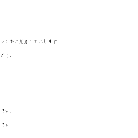
プランをご用意しております
ただく、
点です。
変です