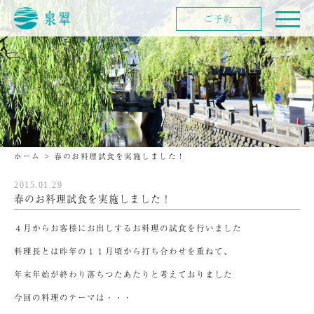
ご予約
ホーム
>
春のお料理試食を実施しました！
2015.01.29
春のお料理試食を実施しました！
４月からお客様にお出しするお料理の試食を行いました
料理長とは昨年の１１月頃から打ち合わせを重ねて、
年末年始が終わり落ちつたあたりと考えておりました
今回の料理のテーマは・・・