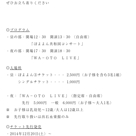
ぜひお立ち寄りください
◎
プログラム
・昼の部：開場12：30 開演13：30 〈自由席〉
「ぼよよん共和国コンサート」
・夜の部：開場17：30 開演18：30
「ＷＡ－ＯＴＯ ＬＩＶＥ」
◎
入場料
・昼：ぼよよん③チケット・・・ 2,500円（お子様を含む3名1組）
シングルチケット・・・・ 1,000円
・夜：「ＷＡ－ＯＴＯ ＬＩＶＥ」〈指定席・自由席〉
先行 5,000円 一般 6,000円（お子様～大人1名）
※ お子様は乳幼児～12歳/大人は12歳以上
※ 先行取り扱いは出石永楽館のみ
◎
チケット先行発売
・2014年12月20日(土）～