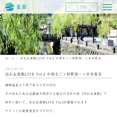
ご予約
ホーム
>
出石永楽館LIVE Vol.2 中西圭三×狩野泰一×宮本貴奈
2015.01.19
出石永楽館LIVE Vol.2 中西圭三×狩野泰一×宮本貴奈
城崎温泉より車で約４０分の出石
その出石にある近畿地方現存する最古の芝居小屋『出石永楽館』で
昨年に続いて、出石永楽館LIVE Vol.2が開催されます
チケットも絶賛発売中ですので、