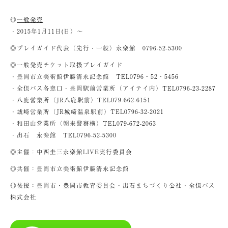
◎
一般発売
・2015年1月11日(日）～
◎プレイガイド代表（先行・一般）永楽館 0796-52-5300
◎一般発売チケット取扱プレイガイド
・豊岡市立美術館伊藤清永記念館 TEL0796‐52‐5456
・全但バス各窓口・豊岡駅前営業所（アイテイ内）TEL0796-23-2287
・八鹿営業所（JR八鹿駅前）TEL079-662-6151
・城崎営業所（JR城崎温泉駅前）TEL0796-32-2021
・和田山営業所（朝来警察横）TEL079-672-2063
・出石 永楽館 TEL0796-52-5300
◎主催：中西圭三永楽館LIVE実行委員会
◎共催：豊岡市立美術館伊藤清永記念館
◎後援：豊岡市・豊岡市教育委員会・出石まちづくり公社・全但バス
株式会社