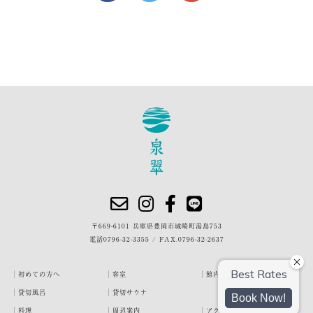
〒669-6101 兵庫県豊岡市城崎町湯島753
電話
0796-32-3355
/
FAX.0796-32-2637
初めての方へ
客室
館内・施設
貸切風呂
貸切サウナ
料理
周辺案内
アクセス