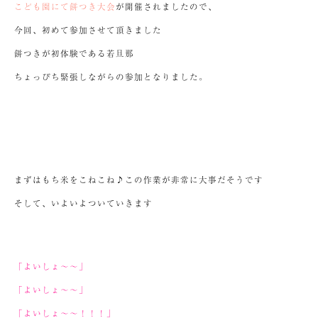
こども園にて餅つき大会
が開催されましたので、
今回、初めて参加させて頂きました
餅つきが初体験である若旦那
ちょっぴち緊張しながらの参加となりました。
まずはもち米をこねこね♪この作業が非常に大事だそうです
そして、いよいよついていきます
「よいしょ～～」
「よいしょ～～」
「よいしょ～～！！！」