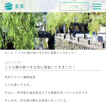
ご予約
ホーム
>
こども園の餅つき大会に参加してきました！
2014.12.05
こども園の餅つき大会に参加してきました！
雪がちらつく城崎温泉
とても寒いですが、
やはり、雪が降る温泉街はとても風情があっていいものです
そんな中、若旦那の娘もお世話になっている、