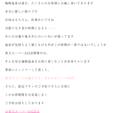
城崎温泉は連日、たくさんのお客様にお越し頂いております
本当に嬉しい限りです
目的はもちろん、松葉かにですね
当館でも夕食の時間になると・・・
かにのお鍋や焼きがにのいい匂いが漂ってます
温泉が気持ちよく感じるのも冬がこの時期が一番ではないでしょうか
楽天スーパーSALE期間中は、
そんな旬な城崎温泉をお得に楽しむことが出来ちゃいます
事前にエントリーして頂くと、
楽天ポイントを最大で３，０００ポイントGET
さらに、限定プランのご予約でさらにお得に
このお得期間をお見逃しなく
ご予約お待ちしております
☆楽天スーパーSALE☆