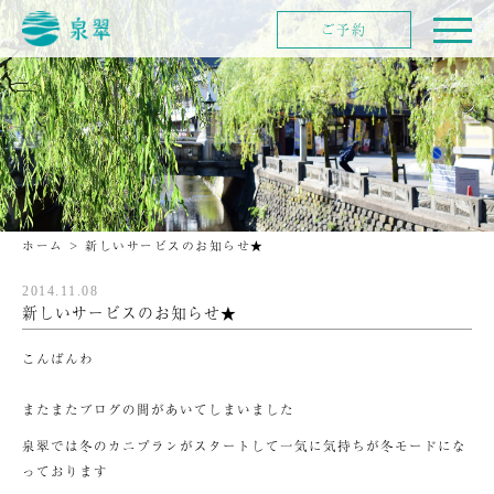
ご予約
ホーム
>
新しいサービスのお知らせ★
2014.11.08
新しいサービスのお知らせ★
こんばんわ
またまたブログの間があいてしまいました
泉翠では冬のカニプランがスタートして一気に気持ちが冬モードにな
っております