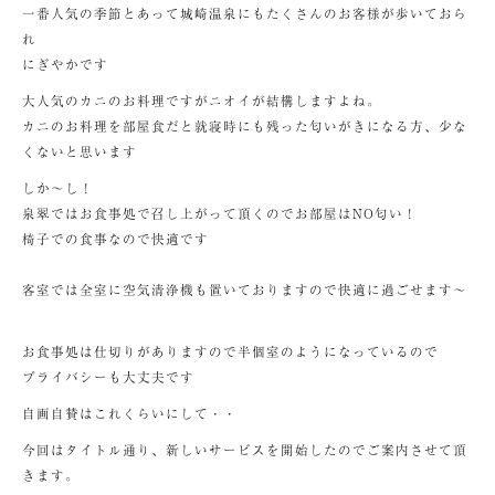
一番人気の季節とあって城崎温泉にもたくさんのお客様が歩いておら
れ
にぎやかです
大人気のカニのお料理ですがニオイが結構しますよね。
カニのお料理を部屋食だと就寝時にも残った匂いがきになる方、少な
くないと思います
しか～し！
泉翠ではお食事処で召し上がって頂くのでお部屋はNO匂い！
椅子での食事なので快適です
客室では全室に空気清浄機も置いておりますので快適に過ごせます～
お食事処は仕切りがありますので半個室のようになっているので
プライバシーも大丈夫です
自画自賛はこれくらいにして・・
今回はタイトル通り、新しいサービスを開始したのでご案内させて頂
きます。