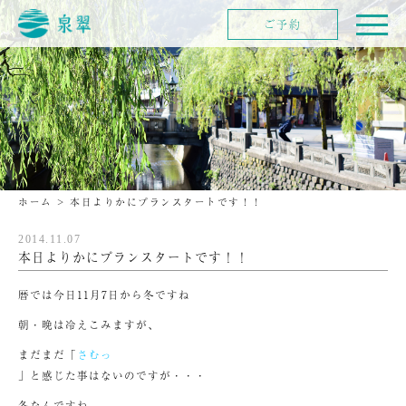
ご予約
ホーム
>
本日よりかにプランスタートです！！
2014.11.07
本日よりかにプランスタートです！！
暦では今日11月7日から冬ですね
朝・晩は冷えこみますが、
まだまだ「
さむっ
」と感じた事はないのですが・・・
冬なんですね