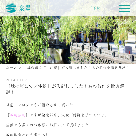
ご予約
ホーム
>
『城の崎にて／注釈』が入荷しました！あの名作を徹底解説！
2014.10.02
『城の崎にて／注釈』が入荷しました！あの名作を徹底解
説！
以前、ブログでもご紹介させて頂いた、
『
城崎裁判
』ですが発売以来、大変ご好評を頂いており、
当館でも多くのお客様にお買い上げ頂けました
城崎限定という事もあり、