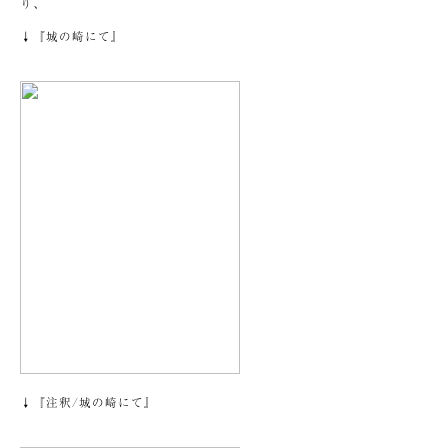
り、
↓『城の崎にて』
↓『注釈/城の崎にて』