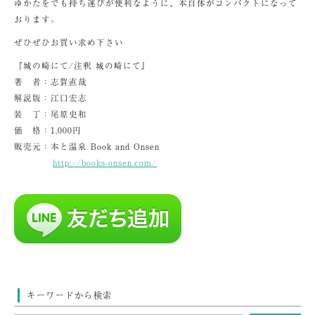
ゆかたをでも持ち運びが便利なように、本自体がコンパクトになって
おります。
ぜひぜひお買い求め下さい
『城の崎にて/注釈 城の崎にて』
著 者：志賀直哉
解説版：江口宏志
装 丁：尾原史和
価 格：1,000円
販売元：本と温泉 Book and Onsen
http://books-onsen.com/
キーワードから検索