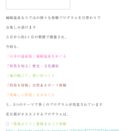
城崎温泉ならではの様々な体験プログラムを日替わりで
お楽しみ頂けます
５月から約1ヶ月の期間で開催され、
今回も、
「日本の温泉街」城崎温泉をめぐる
「但馬を知る」歴史・文化講座
「城の崎にて」想い出つくり
「但馬を冒険」自然＆スポーツ体験
「美味しい但馬」まるかじり
と、5つのテーマで多くのプログラムが用意されています
若旦那がオススメするプログラムは、
◯
「豊岡ぶどう」農園まるごと体験
http://kinosaki-onpaku.jp/programs/53fc6dc97777770218ba0000