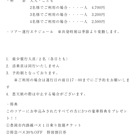
・料 金 大人・こども
2名様でご利用の場合・・・一人 4,700円
3名様でご利用の場合・・・一人 3,200円
4名様でご利用の場合・・・一人 2,500円
・ツアー運行スケジュール ※出発時刻は季節より変動します。
1．最少催行人員/２名（各日とも）
2．添乗員は同行いたしません
3．予約制となっております。
※ご利用の場合は運行日の前日17：00までにご予約をお願いしま
す
4．悪天候の際は中止する場合がございます。
・特典
このツアーにお申込みされたすべての方に3つの豪華特典をプレゼン
ト！！
①豊岡市内路線バス１日乗り放題チケット
②特急バス30％OFF 特別割引券