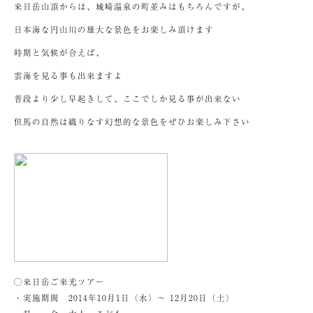
来日岳山頂からは、城崎温泉の町並みはもちろんですが、
日本海な円山川の雄大な景色をお楽しみ頂けます
時期と気候が合えば、
雲海を見る事も出来ますよ
普段より少し早起きして、ここでしか見る事が出来ない
但馬の自然は織りなす幻想的な景色をぜひお楽しみ下さい
◯来日岳ご来光ツアー
・実施期間 2014年10月1日（水）～ 12月20日（土）