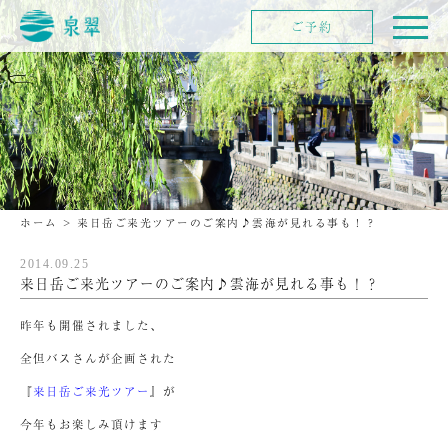
ご予約
ホーム
>
来日岳ご来光ツアーのご案内♪雲海が見れる事も！？
2014.09.25
来日岳ご来光ツアーのご案内♪雲海が見れる事も！？
昨年も開催されました、
全但バスさんが企画された
『
来日岳ご来光ツアー
』が
今年もお楽しみ頂けます