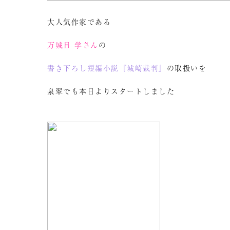
大人気作家である
万城目 学さん
の
書き下ろし短編小説『城崎裁判』
の取扱いを
泉翠でも本日よりスタートしました