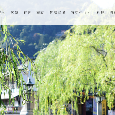
方へ
客室
館内・施設
貸切温泉
貸切サウナ
料理
周