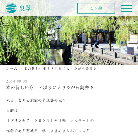
ご予約
ホーム
>
本の新しい形！？温泉に入りながら読書♪
2014.09.09
本の新しい形！？温泉に入りながら読書♪
先日、とある旅館の若旦那の元へ・・・
目的は・・・
「プリンセス・トヨトミ」や「鴨川ホルモー」の
作者である万城目 学（まきめまなぶ）による