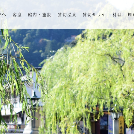
方へ
客室
館内・施設
貸切温泉
貸切サウナ
料理
周