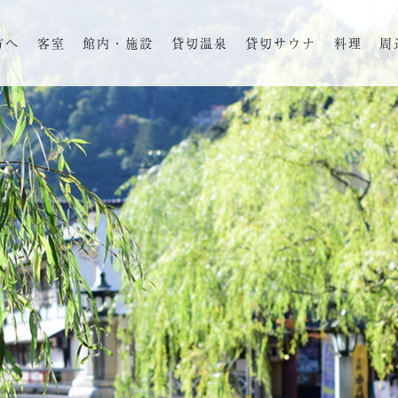
方へ
客室
館内・施設
貸切温泉
貸切サウナ
料理
周