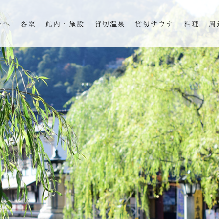
方へ
客室
館内・施設
貸切温泉
貸切サウナ
料理
周