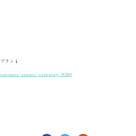
ね
るプラン↓
customer/sensui/category/9580