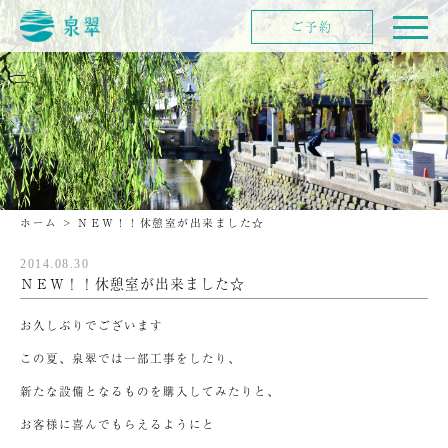
ご予約
ホーム
>
ＮＥＷ！！休憩室が出来ました☆
2014.08.30
ＮＥＷ！！休憩室が出来ました☆
お久しぶりでございます
この夏、泉翠では一部工事をしたり、
新たな設備となるものを購入してみたりと、
お客様に喜んでもらえるようにと