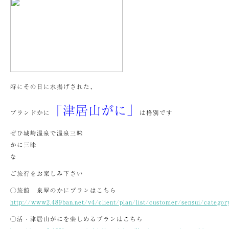
特にその日に水揚げされた、
「津居山がに」
ブランドかに
は格別です
ぜひ城崎温泉で温泉三昧
かに三昧
な
ご旅行をお楽しみ下さい
◯旅館 泉翠のかにプランはこちら
http://www2.489ban.net/v4/client/plan/list/customer/sensui/catego
◯活・津居山がにを楽しめるプランはこちら