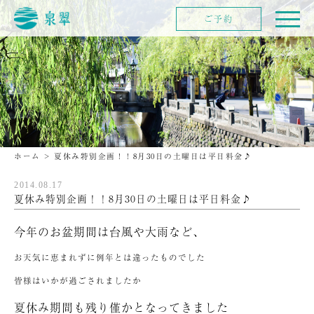
ご予約
ホーム
>
夏休み特別企画！！8月30日の土曜日は平日料金♪
2014.08.17
夏休み特別企画！！8月30日の土曜日は平日料金♪
今年のお盆期間は台風や大雨など、
お天気に恵まれずに例年とは違ったものでした
皆様はいかが過ごされましたか
夏休み期間も残り僅かとなってきました