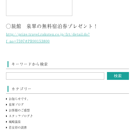
◯旅館 泉翠の無料宿泊券プレゼント！
http://prize.travel.rakuten.co.jp/frt/detail.do?
f_no=7597#PR00153800
キーワードから検索
カテゴリー
お知らせです。
泉翠ブログ
お客様のご感想
スタッフブログ♪
城崎温泉
若女将の読書