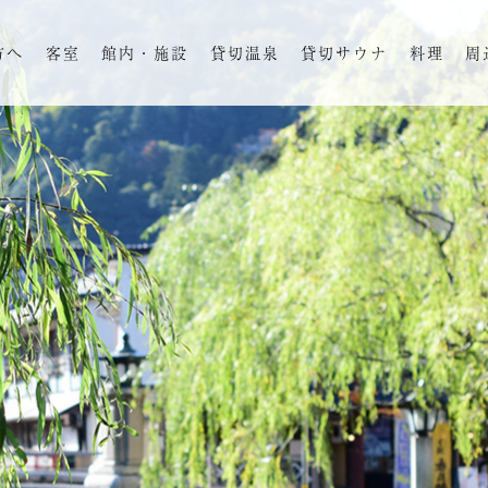
方へ
客室
館内・施設
貸切温泉
貸切サウナ
料理
周