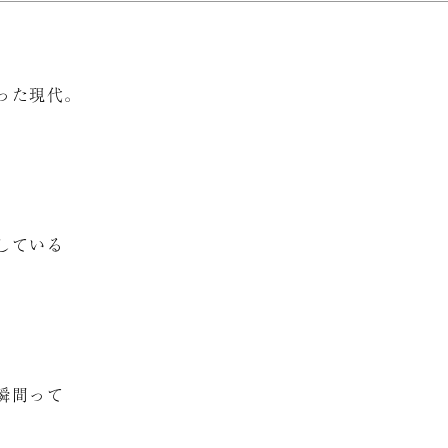
った現代。
している
。
瞬間って