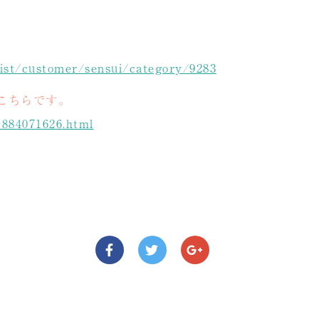
list/customer/sensui/category/9283
こちらです。
1884071626.html