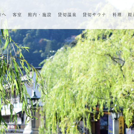
方へ
客室
館内・施設
貸切温泉
貸切サウナ
料理
周