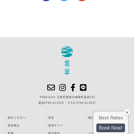
〒669-6101 兵庫県豊岡市城崎町湯島753
電話
0796-32-3355
/
FAX.0796-32-2637
初めての方へ
客室
館内・施設
貸切風呂
貸切サウナ
料理
周辺案内
アクセス