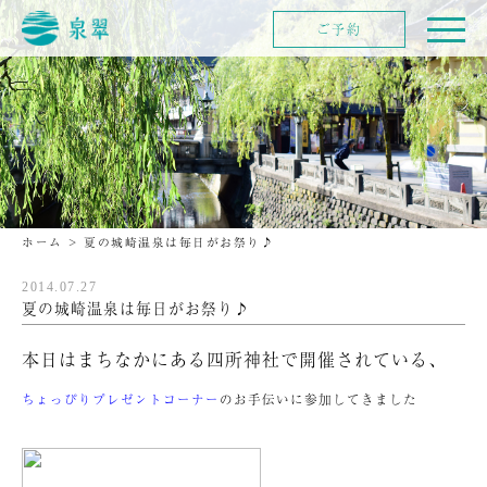
ご予約
ホーム
>
夏の城崎温泉は毎日がお祭り♪
2014.07.27
夏の城崎温泉は毎日がお祭り♪
本日はまちなかにある四所神社で開催されている、
ちょっぴりプレゼントコーナー
のお手伝いに参加してきました