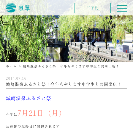
ご予約
ホーム
>
城崎温泉ふるさと祭！今年もやります中学生と共同出店！
2014.07.16
城崎温泉ふるさと祭！今年もやります中学生と共同出店！
城崎温泉ふるさと祭
7月21日（月）
今年は
三連休の最終日に開催されます