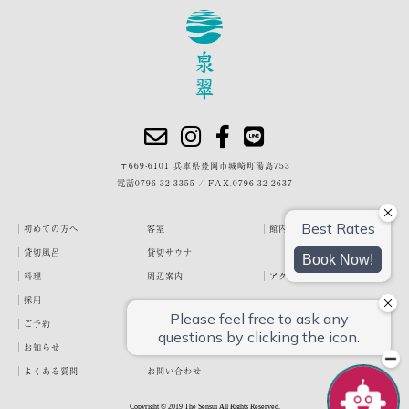
〒669-6101 兵庫県豊岡市城崎町湯島753
電話
0796-32-3355
/
FAX.0796-32-2637
初めての方へ
客室
館内・施設
貸切風呂
貸切サウナ
料理
周辺案内
アクセス
採用
ご予約
宿泊約款
プライバシーポリシー
お知らせ
お客様の声
泉翠ブログ
よくある質問
お問い合わせ
Copyright © 2019 The Sensui All Rights Reserved.