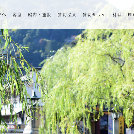
方へ
客室
館内・施設
貸切温泉
貸切サウナ
料理
周