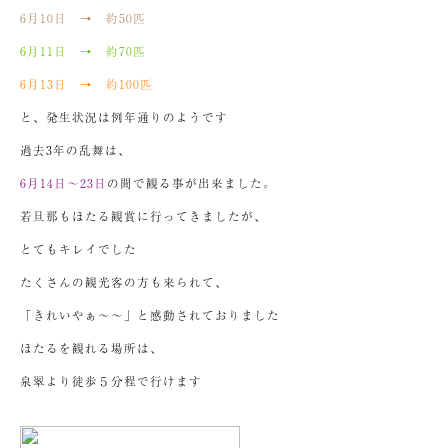
6月10日 → 約50匹
6月11日 → 約70匹
6月13日 → 約100匹
と、発生状況は例年通りのようです
過去3年の乱舞は、
6月14日～23日
の間で観る事が出来ました。
若旦那もほたる観賞に行ってきましたが、
とてもキレイでした
たくさんの観光客の方も来られて、
「きれいやぁ～～」と感動されておりました
ほたるを観れる場所は、
泉翠より徒歩５分程で行けます