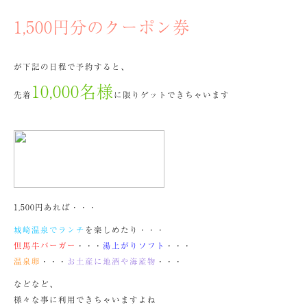
1,500円分のクーポン券
が下記の日程で予約すると、
10,000名様
先着
に限りゲットできちゃいます
1,500円あれば・・・
城崎温泉でランチ
を楽しめたり・・・
但馬牛バーガー
・・・
湯上がりソフト
・・・
温泉卵
・・・
お土産に地酒や海産物
・・・
などなど、
様々な事に利用できちゃいますよね