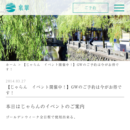
ご予約
ホーム
>
【じゃらん イベント開催中！】GWのご予約は今がお得で
す！
2014.03.27
【じゃらん イベント開催中！】GWのご予約は今がお得で
す！
本日はじゃらんのイベントのご案内
ゴールデンウィーク全日程で使用出来る、