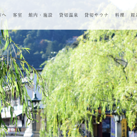
方へ
客室
館内・施設
貸切温泉
貸切サウナ
料理
周