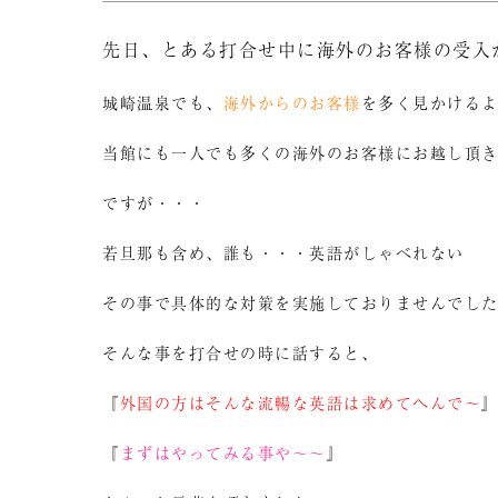
先日、とある打合せ中に海外のお客様の受入
城崎温泉でも、
海外からのお客様
を多く見かける
当館にも一人でも多くの海外のお客様にお越し頂
ですが・・・
若旦那も含め、誰も・・・英語がしゃべれない
その事で具体的な対策を実施しておりませんでし
そんな事を打合せの時に話すると、
『
外国の方はそんな流暢な英語は求めてへんで～
『
まずはやってみる事や～～
』