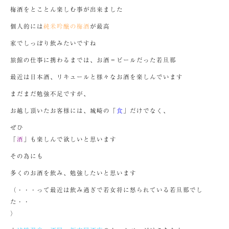
梅酒をとことん楽しむ事が出来ました
個人的には
純米吟醸の梅酒
が最高
家でしっぽり飲みたいですね
旅館の仕事に携わるまでは、お酒＝ビールだった若旦那
最近は日本酒、リキュールと様々なお酒を楽しんでいます
まだまだ勉強不足ですが、
お越し頂いたお客様には、城崎の「
食
」だけでなく、
ぜひ
「
酒
」も楽しんで欲しいと思います
その為にも
多くのお酒を飲み、勉強したいと思います
（・・・って最近は飲み過ぎで若女将に怒られている若旦那でし
た・・
）