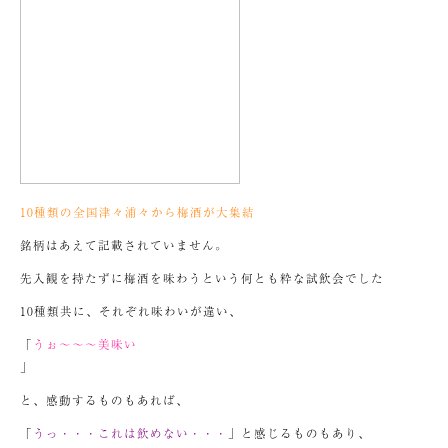
10種類の全国津々浦々から梅酒が大集結
銘柄はあえて記載されていません。
先入観を持たずに梅酒を味わうという何とも粋な試飲会でした
10種類共に、それぞれ味わいが違い、
「
うぉ～～～美味い
」
と、感動するものもあれば、
「
うっ・・・これは飲めない・・・
」と感じるものもあり、