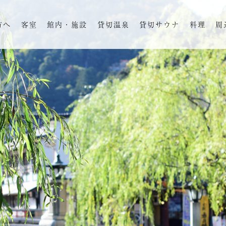
方へ
客室
館内・施設
貸切温泉
貸切サウナ
料理
周