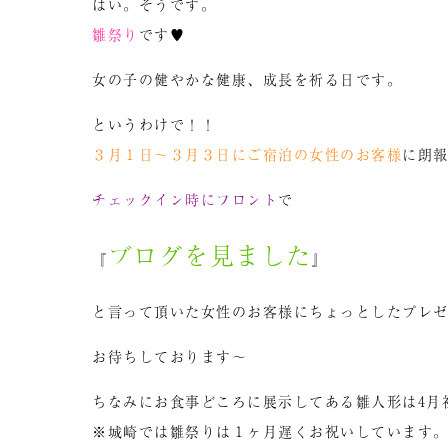
はい。そうです。
雛祭り
です♥︎
女の子の健やかな健康、成長を祈る日です。
というわけで！！
３月１日～３月３日にご宿泊の女性のお客様
に朗
チェックイン時にフロント
で
ブログを見まし
た
『
』
と言って頂いた女性のお客様にちょっとしたプレ
お待ちしております～
ちなみにお食事どころに展示してある雛人形は4月
※城崎では雛祭りは１ヶ月遅くお祝いしています