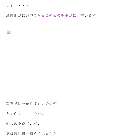
つまり・・・
津居山がにの中でも
最高のものを番がに
と言います
写真では分かりずらいですが・・・
とにかく・・・でかい
かにの身がパンパン
実は若旦那も初めて見ました