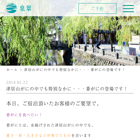
ご予約
ホーム
>
津居山がにの中でも特別なかに・・・番がにの登場です！
2014.02.22
津居山がにの中でも特別なかに・・・番がにの登場です！
本日、ご宿泊頂いたお客様のご要望で、
番がにを食べたい！
番がにとは、水揚げされた津居山がにの中でも、
重さ・形・大きさなどが秀でたもの
を言います