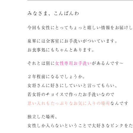
みなさま、こんばんわ
今回も女性にとってちょっと嬉しい情報をお届け
泉翠には全客室にお手洗いがついています。
お食事処にもちゃんとあります。
それとは別に
女性専用お手洗い
があるんです～
２年程前になるでしょうか。
女将さんに好きにしていいと言ってもらい、
若女将のチョイスで作ったお手洗いなので
思い入れもたっぷりなお気に入りの場所
なんです
独立した場所、
女性しか入らないということで大好きなピンクを