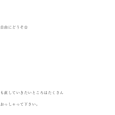
ご自由にどうそ☆
す
らも直していきたいところはたくさん
におっしゃって下さい。