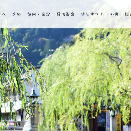
方へ
客室
館内・施設
貸切温泉
貸切サウナ
料理
周