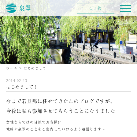
ご予約
ホーム
>
はじめまして！
2014.02.23
はじめまして！
今まで若旦那に任せてきたこのブログですが、
今後は私も参加させてもらうことになりました
女性ならではの目線でお客様に
城崎や泉翠のことをご案内していけるよう頑張ります～