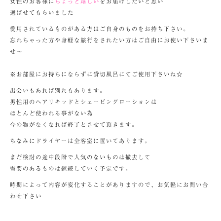
女性のお客様に
ちょっと嬉しい
をお届けしたいと思い
選ばせてもらいました
愛用されているものがある方はご自身のものをお持ち下さい。
忘れちゃった方や身軽な旅行をされたい方はご自由にお使い下さいま
せ～
※お部屋にお持ちにならずに貸切風呂にてご使用下さいね☆
出会いもあれば別れもあります。
男性用のヘアリキッドとシェービングローションは
ほとんど使われる事がない為
今の物がなくなれば終了とさせて頂きます。
ちなみにドライヤーは全客室に置いてあります。
まだ検討の途中段階で人気のないものは撤去して
需要のあるものは継続していく予定です。
時期によって内容が変化することがありますので、お気軽にお問い合
わせ下さい