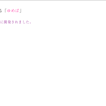
る「
ゆめぱ
」
めに開発されました。