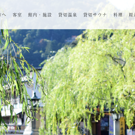
方へ
客室
館内・施設
貸切温泉
貸切サウナ
料理
周