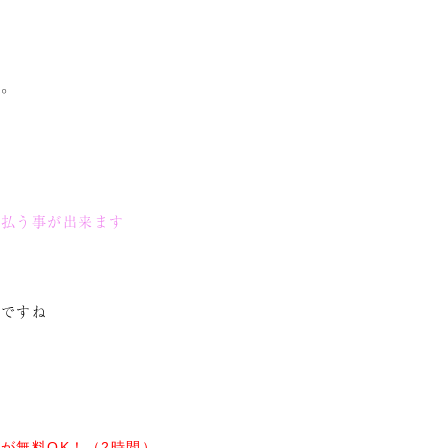
す。
で払う事が出来ます
んですね
が無料OK！（2時間）