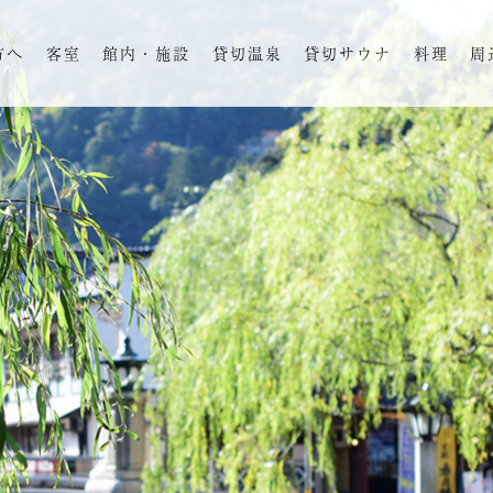
方へ
客室
館内・施設
貸切温泉
貸切サウナ
料理
周