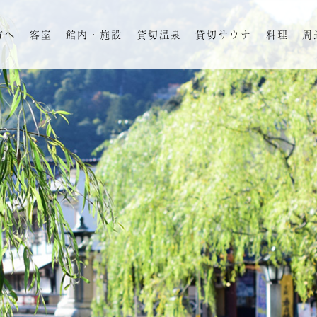
方へ
客室
館内・施設
貸切温泉
貸切サウナ
料理
周