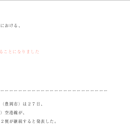
港
における、
れることになりました
ーーーーーーーーーーーーーーーーーーーーーーーーー
会（豊岡市）は２７日、
丹）空港線が、
の２便が継続すると発表した。