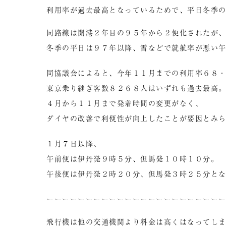
利用率が過去最高となっているためで、平日冬季
同路線は開港２年目の９５年から２便化されたが
冬季の平日は９７年以降、雪などで就航率が悪い
同協議会によると、今年１１月までの利用率６８
東京乗り継ぎ客数８２６８人はいずれも過去最高
４月から１１月まで発着時間の変更がなく、
ダイヤの改善で利便性が向上したことが要因とみ
１月７日以降、
午前便は伊丹発９時５分、但馬発１０時１０分。
午後便は伊丹発２時２０分、但馬発３時２５分と
ーーーーーーーーーーーーーーーーーーーーーー
飛行機は他の交通機関より料金は高くはなってし