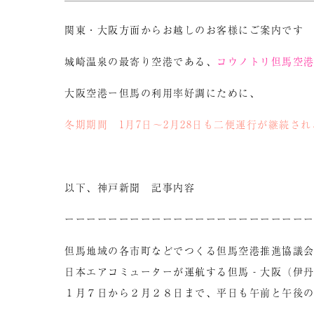
関東・大阪方面からお越しのお客様にご案内です
城崎温泉の最寄り空港である、
コウノトリ但馬空
大阪空港ー但馬の利用率好調にために、
冬期期間 1月7日～2月28日も二便運行が継続さ
以下、神戸新聞 記事内容
ーーーーーーーーーーーーーーーーーーーーーー
但馬地域の各市町などでつくる但馬空港推進協議
日本エアコミューターが運航する但馬‐大阪（伊
１月７日から２月２８日まで、平日も午前と午後