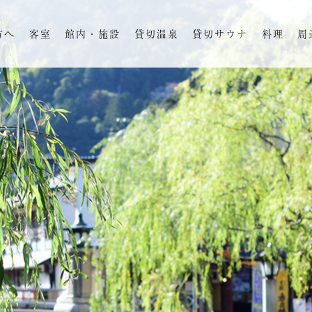
方へ
客室
館内・施設
貸切温泉
貸切サウナ
料理
周