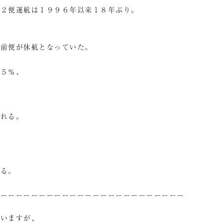
の２便運航は１９９６年以来１８年ぶり。
、
午前便が休航となっていた。
・５％、
。
られる。
なる。
ーーーーーーーーーーーーーーーーーーーーーーーーー
まいますが、