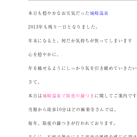
本日も穏やかなお天気だった
城崎温泉
2013年も残り一日となりました。
年末になると、何だか気持ちが焦ってしまいます
心を穏やかに、
年を越せるようにしっかり気を引き締めていきた
さて、
本日は
城崎温泉で除夜の鐘つき
に関してご案内で
当館から徒歩10分ほどの極楽寺さんでは、
毎年、除夜の鐘つきが行われております。
さらに、石庭で篝火による演出で風情を感じて頂