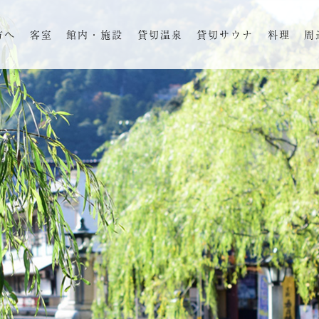
方へ
客室
館内・施設
貸切温泉
貸切サウナ
料理
周