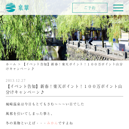
ご予約
ホーム
>
【イベント告知】新春！楽天ポイント！１００万ポイント山分
けキャンペーン♪
2013.12.27
【イベント告知】新春！楽天ポイント！１００万ポイント山
分けキャンペーン♪
城崎温泉は今日もとてもさむ～～～い日でした
風邪を引いてしまった事と、
冬の果物といえば・・・
みかん
ですよね