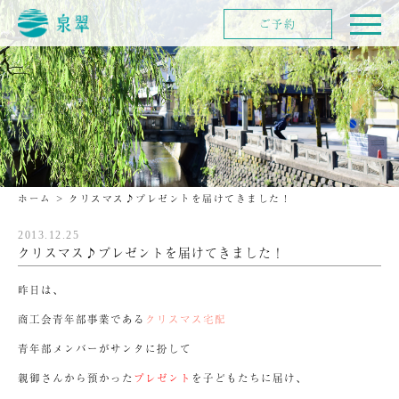
ご予約
ホーム
>
クリスマス♪プレゼントを届けてきました！
2013.12.25
クリスマス♪プレゼントを届けてきました！
昨日は、
商工会青年部事業である
クリスマス宅配
青年部メンバーがサンタに扮して
親御さんから預かった
プレゼント
を子どもたちに届け、