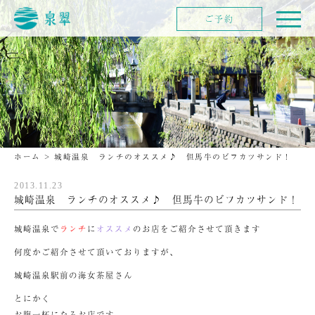
ご予約
ホーム
>
城崎温泉 ランチのオススメ♪ 但馬牛のビフカツサンド！
2013.11.23
城崎温泉 ランチのオススメ♪ 但馬牛のビフカツサンド！
城崎温泉で
ランチ
に
オススメ
のお店をご紹介させて頂きます
何度かご紹介させて頂いておりますが、
城崎温泉駅前の海女茶屋さん
とにかく
お腹一杯になるお店です