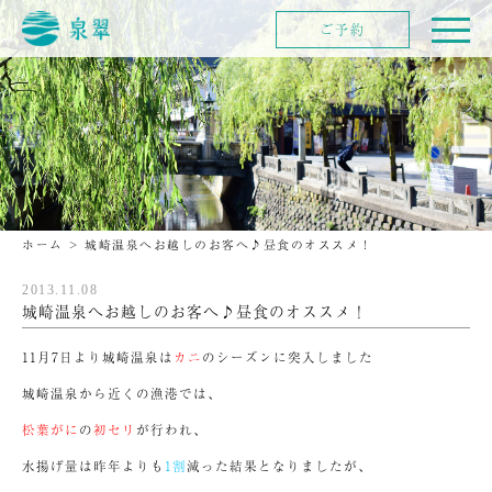
ご予約
ホーム
>
城崎温泉へお越しのお客へ♪昼食のオススメ！
2013.11.08
城崎温泉へお越しのお客へ♪昼食のオススメ！
11月7日より城崎温泉は
カニ
のシーズンに突入しました
城崎温泉から近くの漁港では、
松葉がに
の
初セリ
が行われ、
水揚げ量は昨年よりも
1割
減った結果となりましたが、