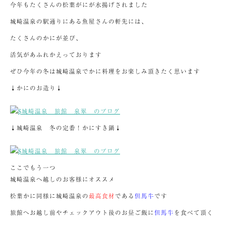
今年もたくさんの松葉がにが水揚げされました
城崎温泉の駅通りにある魚屋さんの軒先には、
たくさんのかにが並び、
活気があふれかえっております
ぜひ今年の冬は城崎温泉でかに料理をお楽しみ頂きたく思います
↓かにのお造り↓
↓城崎温泉 冬の定番！かにすき鍋↓
ここでもう一つ
城崎温泉へ越しのお客様にオススメ
松葉かに同様に城崎温泉の
最高食材
である
但馬牛
です
旅館へお越し前やチェックアウト後のお昼ご飯に
但馬牛
を食べて頂く