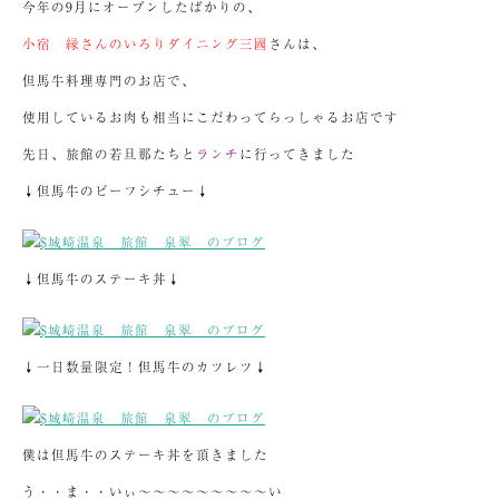
今年の9月にオープンしたばかりの、
小宿 縁さんのいろりダイニング三國
さんは、
但馬牛料理専門のお店で、
使用しているお肉も相当にこだわってらっしゃるお店です
先日、旅館の若旦那たちと
ランチ
に行ってきました
↓但馬牛のビーフシチュー↓
↓但馬牛のステーキ丼↓
↓一日数量限定！但馬牛のカツレツ↓
僕は但馬牛のステーキ丼を頂きました
う・・ま・・いぃ～～～～～～～～～い