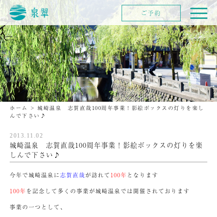
ご予約
ホーム
>
城崎温泉 志賀直哉100周年事業！影絵ボックスの灯りを楽し
んで下さい♪
2013.11.02
城崎温泉 志賀直哉100周年事業！影絵ボックスの灯りを楽
しんで下さい♪
今年で城崎温泉に
志賀直哉
が訪れて
100年
となります
100年
を記念して多くの事業が城崎温泉では開催されております
事業の一つとして、