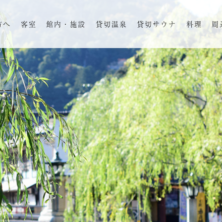
方へ
客室
館内・施設
貸切温泉
貸切サウナ
料理
周