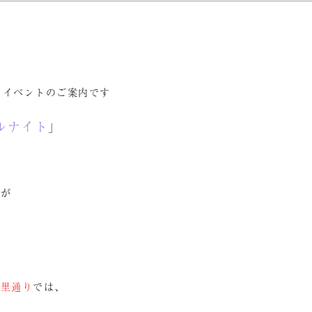
るイベントのご案内です
ルナイト
」
す
みが
の里通り
では、