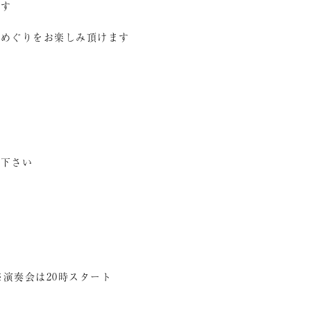
ます
湯めぐりをお楽しみ頂けます
て下さい
0 ※演奏会は20時スタート