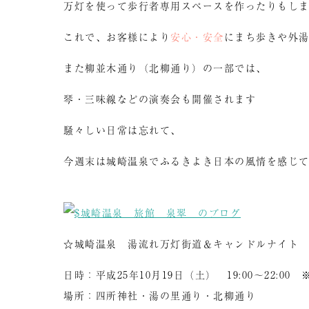
万灯を使って歩行者専用スペースを作ったりもし
これで、お客様により
安心・安全
にまち歩きや外
また柳並木通り（北柳通り）の一部では、
琴・三味線などの演奏会も開催されます
騒々しい日常は忘れて、
今週末は城崎温泉でふるきよき日本の風情を感じ
☆城崎温泉 湯流れ万灯街道＆キャンドルナイト
日時：平成25年10月19日（土） 19:00～22:0
場所：四所神社・湯の里通り・北柳通り