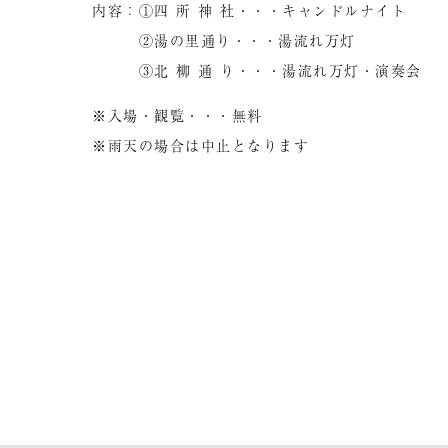
内容：①四 所 神 社・・・キャンドルナイト
②湯の里通り・・・湯流れ万灯
③北 柳 通 り・・・湯流れ万灯・演奏会
※入場・観覧・・・無料
※雨天の場合は中止となります