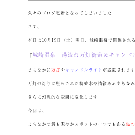
久々のブログ更新となってしまいました
さて、
本日は10月19日（土）明日、城崎温泉で開催され
城崎温泉 湯流れ万灯街道＆キャンド
「
まちなかに
万灯
や
キャンドルライト
が設置されま
万灯の灯りに照らされた柳並木や情緒あるまちな
さらに幻想的な空間に変化します
今回は、
まちなかで最も賑やかスポットの一つでもある
湯