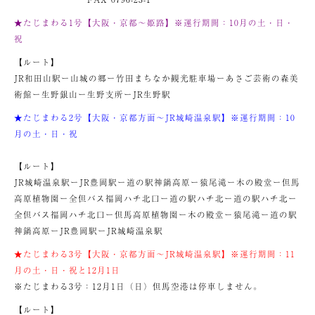
★たじまわる1号【大阪・京都～姫路】※運行期間：10月の土・日・
祝
【ルート】
JR和田山駅ー山城の郷ー竹田まちなか観光駐車場ーあさご芸術の森美
術館ー生野銀山ー生野支所ーJR生野駅
★たじまわる2号【大阪・京都方面～JR城崎温泉駅】※運行期間：10
月の土・日・祝
【ルート】
JR城崎温泉駅ーJR豊岡駅ー道の駅神鍋高原ー猿尾滝ー木の殿堂ー但馬
高原植物園ー全但バス福岡ハチ北口ー道の駅ハチ北ー道の駅ハチ北ー
全但バス福岡ハチ北口ー但馬高原植物園ー木の殿堂ー猿尾滝ー道の駅
神鍋高原ーJR豊岡駅ーJR城崎温泉駅
★たじまわる3号【大阪・京都方面～JR城崎温泉駅】※運行期間：11
月の土・日・祝と12月1日
※たじまわる3号：12月1日（日）但馬空港は停車しません。
【ルート】