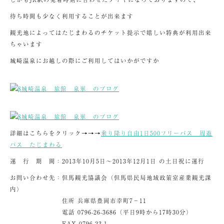
待ち時間も少なく利用することが出来ます
観光地によってはたじまわるのチケット提示で嬉しい特典が利用出来
ちゃいます
城崎温泉にお越しの際にご利用してはいかがですか
詳細はこちらをクリック→→→
乗り降り自由1日500フリーパス 周遊
バス たじまわる
運 行 期 間：2013年10月5日～2013年12月1日 の土日祝に運行
お問い合わせ先：但馬観光協議会（但馬県民局地域政策室産業観光課
内）
住所 兵庫県豊岡市幸町7－11
電話 0796-26-3686（平日9時から17時30分）
FAX 0796-23-1