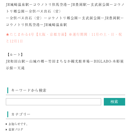
JR城崎温泉駅ーコウノトリ但馬空港ーJR豊岡駅ー玄武洞公園ーコウノ
トリ郷公園ー全但バス出石（営）
ー全但バス出石（営）ーコウノトリ郷公園ー玄武洞公園ーJR豊岡駅ー
コウノトリ但馬空港ーJR城崎温泉駅
★たじまわる4号【大阪・京都方面】※運行期間：11月の土・日・祝
と12月1日
【ルート】
JR和田山駅ー山城の郷ー竹田まちなか観光駐車場ーBIGLABO-木彫展
示館ー天滝
キーワードから検索
カテゴリー
お知らせです。
泉翠ブログ