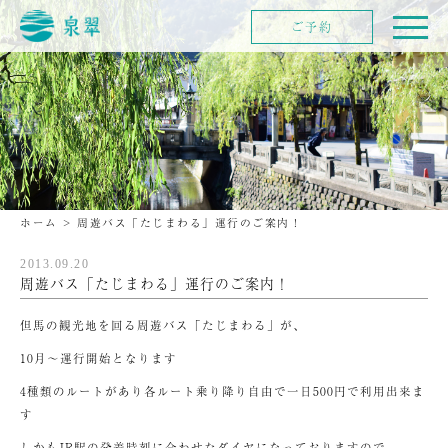
ご予約
ホーム
>
周遊バス「たじまわる」運行のご案内！
2013.09.20
周遊バス「たじまわる」運行のご案内！
但馬の観光地を回る周遊バス「たじまわる」が、
10月～運行開始となります
4種類のルートがあり各ルート乗り降り自由で一日500円で利用出来ま
す
しかもJR駅の発着時刻に合わせたダイヤになっておりますので、