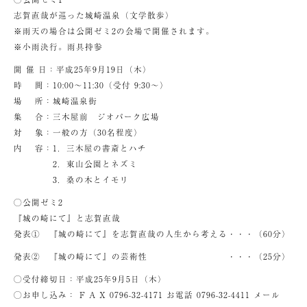
志賀直哉が巡った城崎温泉（文学散歩）
※雨天の場合は公開ゼミ2の会場で開催されます。
※小雨決行。雨具持参
開 催 日：平成25年9月19日（木）
時 間：10:00～11:30（受付 9:30～）
場 所：城崎温泉街
集 合：三木屋前 ジオパーク広場
対 象：一般の方（30名程度）
内 容：1．三木屋の書斎とハチ
2．東山公園とネズミ
3．桑の木とイモリ
◯公開ゼミ2
『城の崎にて』と志賀直哉
発表① 『城の崎にて』を志賀直哉の人生から考える・・・（60分）
発表② 『城の崎にて』の芸術性 ・・・（25分）
◯受付締切日：平成25年9月5日（木）
◯お申し込み： F A X 0796-32-4171 お電話 0796-32-4411 メール