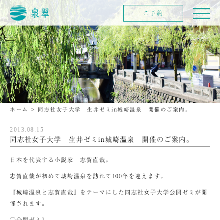
ご予約
ホーム
>
同志社女子大学 生井ゼミin城崎温泉 開催のご案内。
2013.08.15
同志社女子大学 生井ゼミin城崎温泉 開催のご案内。
日本を代表する小説家 志賀直哉。
志賀直哉が初めて城崎温泉を訪れて100年を迎えます。
『城崎温泉と志賀直哉』をテーマにした同志社女子大学公開ゼミが開
催されます。
◯公開ゼミ1